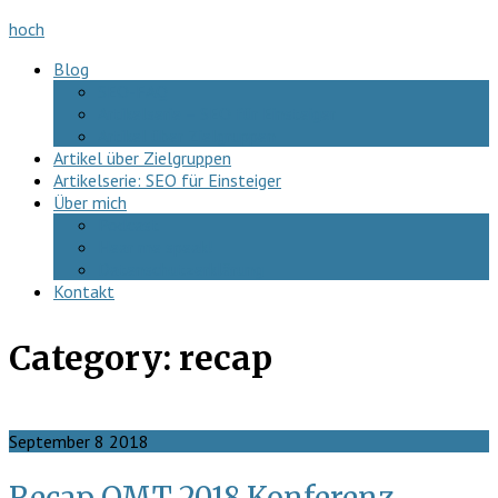
hoch
Blog
SEO-FAQ
Artikelserie – SEO für Einsteiger
Artikel über Zielgruppen
Artikel über Zielgruppen
Artikelserie: SEO für Einsteiger
Über mich
Podcast
Hear me speak!
Datenschutzerklärung
Kontakt
Category:
recap
September
8
2018
Recap OMT 2018 Konferenz