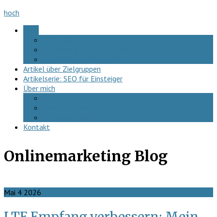
hoch
Blog
SEO-FAQ
Artikelserie – SEO für Einsteiger
Artikel über Zielgruppen
Artikel über Zielgruppen
Artikelserie: SEO für Einsteiger
Über mich
Podcast
Hear me speak!
Datenschutzerklärung
Kontakt
Onlinemarketing Blog
Mai
4
2026
LTE Empfang verbessern: Mein