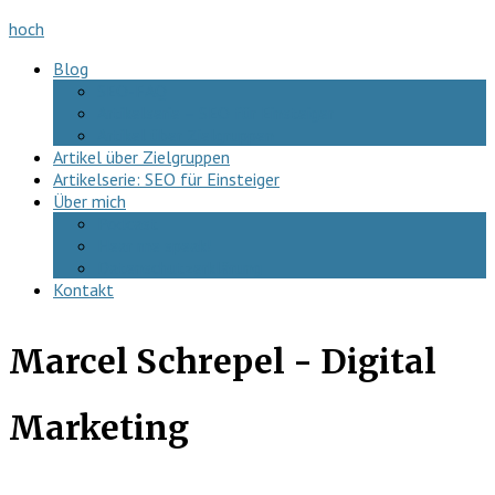
hoch
Blog
SEO-FAQ
Artikelserie – SEO für Einsteiger
Artikel über Zielgruppen
Artikel über Zielgruppen
Artikelserie: SEO für Einsteiger
Über mich
Podcast
Hear me speak!
Datenschutzerklärung
Kontakt
Marcel Schrepel - Digital
Marketing