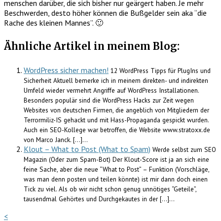
menschen darüber, die sich bisher nur geärgert haben. Je mehr
Beschwerden, desto höher können die Bußgelder sein aka “die
Rache des kleinen Mannes”. 🙂
Ähnliche Artikel in meinem Blog:
WordPress sicher machen!
12 WordPress Tipps für PlugIns und
Sicherheit Aktuell bemerke ich in meinem direkten- und indirekten
Umfeld wieder vermehrt Angriffe auf WordPress Installationen.
Besonders populär sind die WordPress Hacks zur Zeit wegen
Websites von deutschen Firmen, die angeblich von Mitgliedern der
Terrormiliz-IS gehackt und mit Hass-Propaganda gespickt wurden.
Auch ein SEO-Kollege war betroffen, die Website www.stratoxx.de
von Marco Janck. […]...
Klout – What to Post (What to Spam)
Werde selbst zum SEO
Magazin (Oder zum Spam-Bot) Der Klout-Score ist ja an sich eine
feine Sache, aber die neue “What to Post” – Funktion (Vorschläge,
was man denn posten und teilen könnte) ist mir dann doch einen
Tick zu viel. Als ob wir nicht schon genug unnötiges “Geteile”,
tausendmal Gehörtes und Durchgekautes in der […]...
<