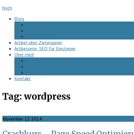
hoch
Blog
SEO-FAQ
Artikelserie – SEO für Einsteiger
Artikel über Zielgruppen
Artikel über Zielgruppen
Artikelserie: SEO für Einsteiger
Über mich
Podcast
Hear me speak!
Datenschutzerklärung
Kontakt
Tag:
wordpress
November
12
2014
Crashkurs – Page Speed Optimier