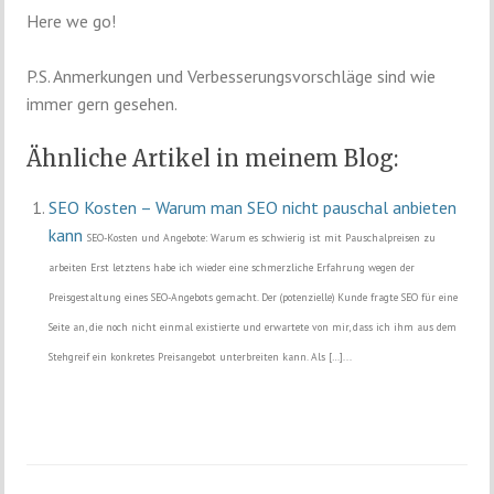
Here we go!
P.S. Anmerkungen und Verbesserungsvorschläge sind wie
immer gern gesehen.
Ähnliche Artikel in meinem Blog:
SEO Kosten – Warum man SEO nicht pauschal anbieten
kann
SEO-Kosten und Angebote: Warum es schwierig ist mit Pauschalpreisen zu
arbeiten Erst letztens habe ich wieder eine schmerzliche Erfahrung wegen der
Preisgestaltung eines SEO-Angebots gemacht. Der (potenzielle) Kunde fragte SEO für eine
Seite an, die noch nicht einmal existierte und erwartete von mir, dass ich ihm aus dem
Stehgreif ein konkretes Preisangebot unterbreiten kann. Als […]...