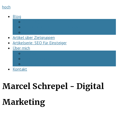
hoch
Blog
SEO-FAQ
Artikelserie – SEO für Einsteiger
Artikel über Zielgruppen
Artikel über Zielgruppen
Artikelserie: SEO für Einsteiger
Über mich
Podcast
Hear me speak!
Datenschutzerklärung
Kontakt
Marcel Schrepel - Digital
Marketing