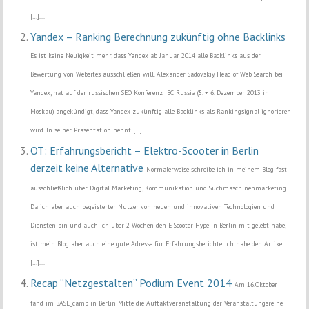
[…]...
Yandex – Ranking Berechnung zukünftig ohne Backlinks
Es ist keine Neuigkeit mehr, dass Yandex ab Januar 2014 alle Backlinks aus der
Bewertung von Websites ausschließen will. Alexander Sadovskiy, Head of Web Search bei
Yandex, hat auf der russischen SEO Konferenz IBC Russia (5. + 6. Dezember 2013 in
Moskau) angekündigt, dass Yandex zukünftig alle Backlinks als Rankingsignal ignorieren
wird. In seiner Präsentation nennt […]...
OT: Erfahrungsbericht – Elektro-Scooter in Berlin
derzeit keine Alternative
Normalerweise schreibe ich in meinem Blog fast
ausschließlich über Digital Marketing, Kommunikation und Suchmaschinenmarketing.
Da ich aber auch begeisterter Nutzer von neuen und innovativen Technologien und
Diensten bin und auch ich über 2 Wochen den E-Scooter-Hype in Berlin mit gelebt habe,
ist mein Blog aber auch eine gute Adresse für Erfahrungsberichte. Ich habe den Artikel
[…]...
Recap “Netzgestalten” Podium Event 2014
Am 16.Oktober
fand im BASE_camp in Berlin Mitte die Auftaktveranstaltung der Veranstaltungsreihe