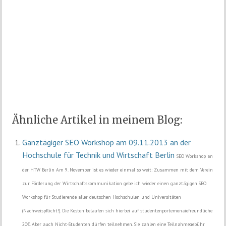
Ähnliche Artikel in meinem Blog:
Ganztägiger SEO Workshop am 09.11.2013 an der
Hochschule für Technik und Wirtschaft Berlin
SEO Workshop an
der HTW Berlin Am 9. November ist es wieder einmal so weit: Zusammen mit dem Verein
zur Förderung der Wirtschaftskommunikation gebe ich wieder einen ganztägigen SEO
Workshop für Studierende aller deutschen Hochschulen und Universitäten
(Nachweispflicht!). Die Kosten belaufen sich hierbei auf studentenportemonaiefreundliche
20€. Aber auch Nicht-Studenten dürfen teilnehmen. Sie zahlen eine Teilnahmegebühr