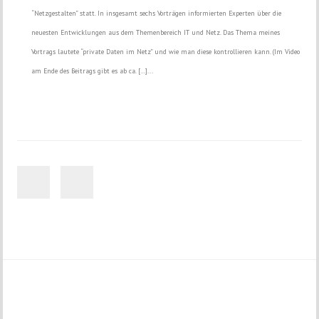
“Netzgestalten” statt. In insgesamt sechs Vorträgen informierten Experten über die
neuesten Entwicklungen aus dem Themenbereich IT und Netz. Das Thema meines
Vortrags lautete “private Daten im Netz” und wie man diese kontrollieren kann. (Im Video
am Ende des Beitrags gibt es ab ca. […]...