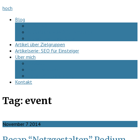
hoch
Blog
SEO-FAQ
Artikelserie – SEO für Einsteiger
Artikel über Zielgruppen
Artikel über Zielgruppen
Artikelserie: SEO für Einsteiger
Über mich
Podcast
Hear me speak!
Datenschutzerklärung
Kontakt
Tag:
event
November
7
2014
Recap “Netzgestalten” Podium