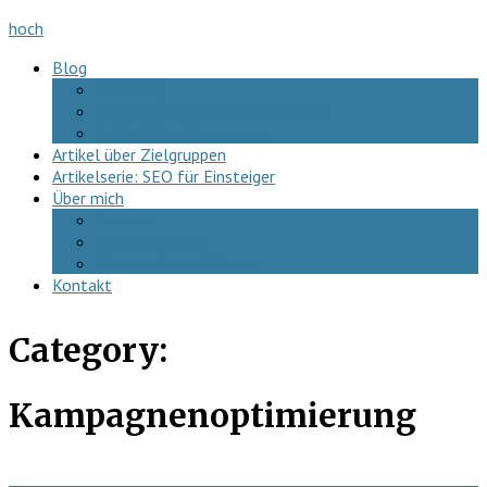
hoch
Blog
SEO-FAQ
Artikelserie – SEO für Einsteiger
Artikel über Zielgruppen
Artikel über Zielgruppen
Artikelserie: SEO für Einsteiger
Über mich
Podcast
Hear me speak!
Datenschutzerklärung
Kontakt
Category:
Kampagnenoptimierung