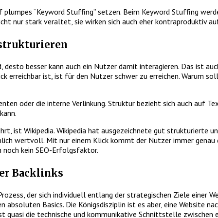
uf plumpes “Keyword Stuffing” setzen. Beim Keyword Stuffing werd
ht nur stark veraltet, sie wirken sich auch eher kontraproduktiv au
 strukturieren
ind, desto besser kann auch ein Nutzer damit interagieren. Das ist 
ick erreichbar ist, ist für den Nutzer schwer zu erreichen. Warum soll
ten oder die interne Verlinkung. Struktur bezieht sich auch auf Te
kann.
t, ist Wikipedia. Wikipedia hat ausgezeichnete gut strukturierte und
imlich wertvoll. Mit nur einem Klick kommt der Nutzer immer genau 
ch noch kein SEO-Erfolgsfaktor.
der Backlinks
Prozess, der sich individuell entlang der strategischen Ziele eine
bsoluten Basics. Die Königsdisziplin ist es aber, eine Website nach
O ist quasi die technische und kommunikative Schnittstelle zwisch