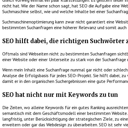
Gleich vorweg einmal ein paar Klarstellungen. Es geistern leider
nicht hat. Wie der Name schon sagt, hat SEO die Aufgabe eine Web
Suchmaschine selbst, wie und welche Inhalte bei einer Suchanfra
Suchmaschinenoptimierung kann zwar nicht garantiert eine Website 
bestimmten Suchanfragen eine höherer Relevanz und somit auch ei
SEO hilft dabei, die richtigen Suchwörter
Oftmals sind Webseiten nicht zu bestimmten Suchanfragen sichtb
einer Website oder einer Unterseite zu stark von der Suchanfrage u
Wenn mein Inhalt eine Suchanfrage nunmal gar nicht oder schlech
Analyse die Erfolgsbasis für jedes SEO-Projekt. Sie hilft dabei,
damit er in den organischen Suchergebnissen eine gute Performanc
SEO hat nicht nur mit Keywords zu tun
Die Zeiten, wo alleine Keywords für ein gutes Ranking ausreichten
semantisch mit dem Geschäftsmodell einer bestimmten Website. SE
langfristig, unter Berücksichtigung der strategischen Ziele, zu ei
erweitern oder gar das Webdesign zu überarbeiten. SEO ist sehr vi