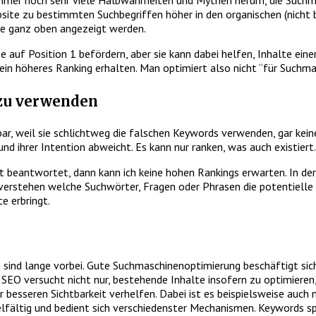
 immer noch sehr viele Halbwahrheiten und Mythen herum, die Suchm
site zu bestimmten Suchbegriffen höher in den organischen (nicht b
ge ganz oben angezeigt werden.
auf Position 1 befördern, aber sie kann dabei helfen, Inhalte einer
n höheres Ranking erhalten. Man optimiert also nicht “für Suchmas
 zu verwenden
ar, weil sie schlichtweg die falschen Keywords verwenden, gar k
nd ihrer Intention abweicht. Es kann nur ranken, was auch existiert.
t beantwortet, dann kann ich keine hohen Rankings erwarten. In de
 zu verstehen welche Suchwörter, Fragen oder Phrasen die potentie
e erbringt.
 sind lange vorbei. Gute Suchmaschinenoptimierung beschäftigt sich
O versucht nicht nur, bestehende Inhalte insofern zu optimieren, 
ner besseren Sichtbarkeit verhelfen. Dabei ist es beispielsweise auc
elfältig und bedient sich verschiedenster Mechanismen. Keywords spi