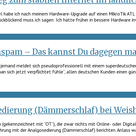
ikel habe ich nach meinem Hardware-Upgrade auf einen MikroTik ATL
ückblickend muss ich sagen: Ich hätte früher in bessere Hardware in
nspam – Das kannst Du dagegen m
lt, jemand meldet sich pseudoprofessionell mit einem superdeutsc
 sich jetzt verpflichtet fühle”, allen deutschen Kunden einen gü
edierung (Dämmerschlaf) bei Weis
gekennzeichnet mit “OT”), die zwar nichts mit Online- oder Digital
rung mit der Analgosedierung (Dämmerschlaf) berichten. Anlass war 