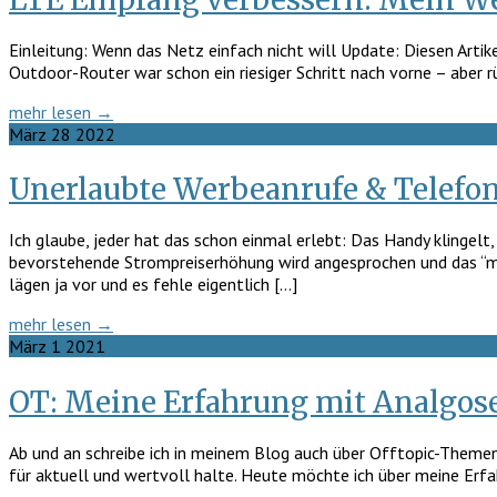
Einleitung: Wenn das Netz einfach nicht will Update: Diesen Art
Outdoor-Router war schon ein riesiger Schritt nach vorne – aber r
mehr lesen →
März
28
2022
Unerlaubte Werbeanrufe & Telefo
Ich glaube, jeder hat das schon einmal erlebt: Das Handy klinge
bevorstehende Strompreiserhöhung wird angesprochen und das “man
lägen ja vor und es fehle eigentlich […]
mehr lesen →
März
1
2021
OT: Meine Erfahrung mit Analgos
Ab und an schreibe ich in meinem Blog auch über Offtopic-Themen (
für aktuell und wertvoll halte. Heute möchte ich über meine Erfah