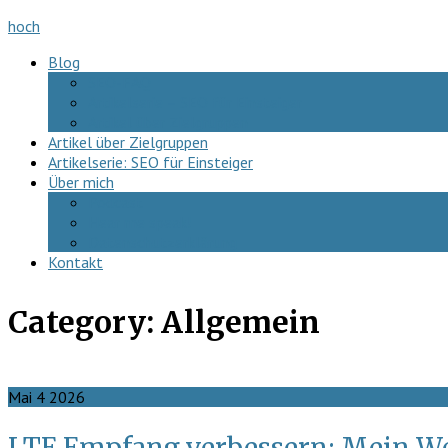
hoch
Blog
SEO-FAQ
Artikelserie – SEO für Einsteiger
Artikel über Zielgruppen
Artikel über Zielgruppen
Artikelserie: SEO für Einsteiger
Über mich
Podcast
Hear me speak!
Datenschutzerklärung
Kontakt
Category:
Allgemein
Mai
4
2026
LTE Empfang verbessern: Mein Weg